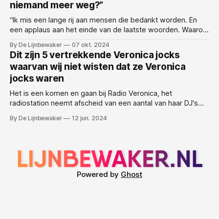
niemand meer weg?”
“Ik mis een lange rij aan mensen die bedankt worden. En
een applaus aan het einde van de laatste woorden. Waarom
is die traditie gestopt?” Jeannette is ook hoopvol: “Er moet
By De Lijnbewaker
07 okt. 2024
toch wel een betere laatste plaat zijn dan Closing Time? We
Dit zijn 5 vertrekkende Veronica jocks
blijven maar in het Ekstra Weekend tijdperk hangen!
waarvan wij niet wisten dat ze Veronica
jocks waren
Het is een komen en gaan bij Radio Veronica, het
radiostation neemt afscheid van een aantal van haar DJ's
die bij de redactie van LIJNBEWAKER en het ganse land niet
By De Lijnbewaker
12 jun. 2024
bekend waren als Radio DJ. Hier zijn vijf van de DJ's die
blijkbaar onlangs zijn vertrokken:
Powered by
Ghost