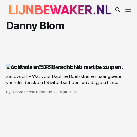
Danny Blom
Cocktails in 538 Beachclub niet te zuipen.
Zandvoort – Wat voor Daphne Boelakker en haar goede
vriendin Renske uit Swifterbant een leuk dagje uit zou
worden viel behoorlijk tegen. ’s Ochtends om 10:00 begon
By De Satirische Redactie
15 jul. 2023
de voorpret al. Ze namen bus 146 richting Dronten om daar
vervolgens op de trein te stappen richting Zandvoort. In de
trein werd