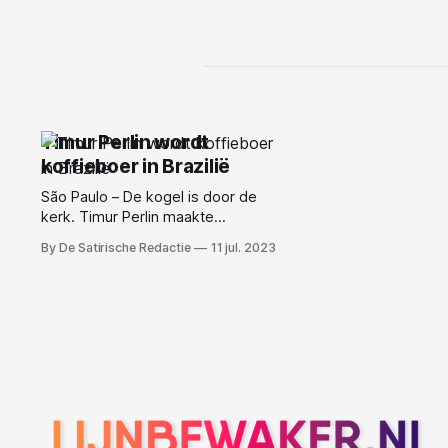
Timur Perlin wordt
koffieboer in Brazilië
São Paulo – De kogel is door de
kerk. Timur Perlin maakte
vanochtend in de podcast “Dit was
By De Satirische Redactie
11 jul. 2023
de Radio” bekend dat hij stopt bij
3FM en verder gaat als koffieboer in
Brazilië. Na het garnalenvissen van
een aantal jaar geleden besluit Perlin
nu om ook daadwerkelijk de zee
over te