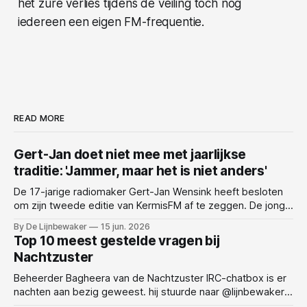
het zure verlies tijdens de veiling toch nog
iedereen een eigen FM-frequentie.
READ MORE
Gert-Jan doet niet mee met jaarlijkse
traditie: 'Jammer, maar het is niet anders'
De 17-jarige radiomaker Gert-Jan Wensink heeft besloten
om zijn tweede editie van KermisFM af te zeggen. De jonge
presentator, die eerder al actief was bij verschillende
By De Lijnbewaker
15 jun. 2026
radiozenders en bekendstaat om zijn enthousiasme voor
Top 10 meest gestelde vragen bij
het medium, laat weten dat hij dit jaar niet aanwezig zal zijn
Nachtzuster
vanwege persoonlijke redenen. Wensink maakte
Beheerder Bagheera van de Nachtzuster IRC-chatbox is er
nachten aan bezig geweest. hij stuurde naar @lijnbewaker
via P2P-sharing ons een .txt op. Hier is hij dan, de top 10