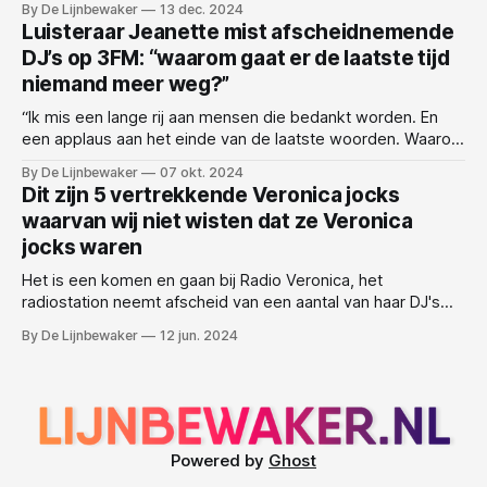
By De Lijnbewaker
13 dec. 2024
van meest gestelde vragen bij het NPO Radio 1 programma
Luisteraar Jeanette mist afscheidnemende
Nachtzuster. 10. Kunt u mij verstaan? 9. Is Nieuwsweekend
DJ’s op 3FM: “waarom gaat er de laatste tijd
vandaag? 8.
niemand meer weg?”
“Ik mis een lange rij aan mensen die bedankt worden. En
een applaus aan het einde van de laatste woorden. Waarom
is die traditie gestopt?” Jeannette is ook hoopvol: “Er moet
By De Lijnbewaker
07 okt. 2024
toch wel een betere laatste plaat zijn dan Closing Time? We
Dit zijn 5 vertrekkende Veronica jocks
blijven maar in het Ekstra Weekend tijdperk hangen!
waarvan wij niet wisten dat ze Veronica
jocks waren
Het is een komen en gaan bij Radio Veronica, het
radiostation neemt afscheid van een aantal van haar DJ's
die bij de redactie van LIJNBEWAKER en het ganse land niet
By De Lijnbewaker
12 jun. 2024
bekend waren als Radio DJ. Hier zijn vijf van de DJ's die
blijkbaar onlangs zijn vertrokken:
Powered by
Ghost