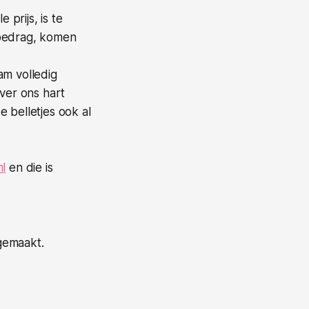
prijs, is te
 bedrag, komen
am volledig
over ons hart
 belletjes ook al
l
en die is
gemaakt.