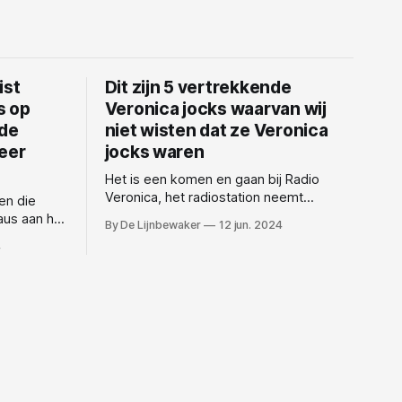
ist
Dit zijn 5 vertrekkende
s op
Veronica jocks waarvan wij
 de
niet wisten dat ze Veronica
meer
jocks waren
Het is een komen en gaan bij Radio
Veronica, het radiostation neemt
en die
afscheid van een aantal van haar DJ's
aus aan het
By De Lijnbewaker
12 jun. 2024
die bij de redactie van LIJNBEWAKER en
n. Waarom
4
het ganse land niet bekend waren als
Radio DJ. Hier zijn vijf van de DJ's die
en betere
blijkbaar onlangs zijn vertrokken:
g Time? We
ekend