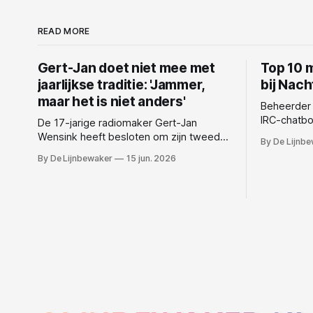
READ MORE
Gert-Jan doet niet mee met
Top 10 
jaarlijkse traditie: 'Jammer,
bij Nac
maar het is niet anders'
Beheerder
IRC-chatbo
De 17-jarige radiomaker Gert-Jan
geweest. h
Wensink heeft besloten om zijn tweede
By De Lijnb
via P2P-sha
editie van KermisFM af te zeggen. De
By De Lijnbewaker
15 jun. 2026
hij dan, d
jonge presentator, die eerder al actief
vragen bij
was bij verschillende radiozenders en
Nachtzuster. 10. Kunt u mij verst
bekendstaat om zijn enthousiasme voor
het medium, laat weten dat hij dit jaar
niet aanwezig zal zijn vanwege
persoonlijke redenen. Wensink maakte