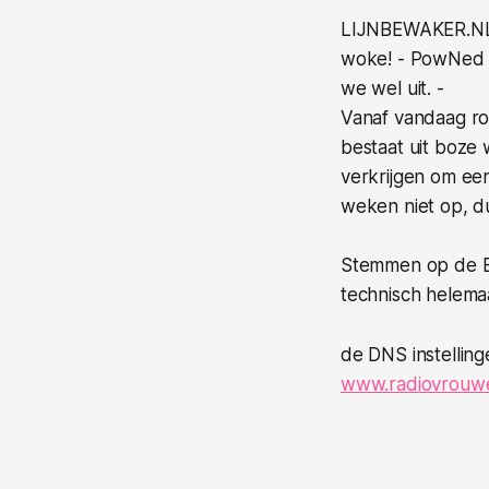
LIJNBEWAKER.NL is
woke!
- PowNed e
we wel uit. -
Vanaf vandaag roe
bestaat uit boze 
verkrijgen om een
weken niet op, d
Stemmen op de B
technisch helemaa
de DNS instellin
www.radiovrouwe