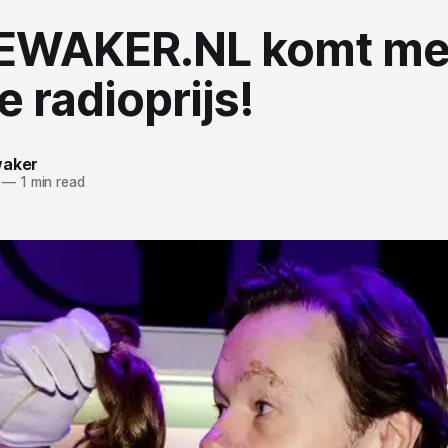
EWAKER.NL komt me
 radioprijs!
waker
—
1 min read