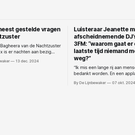
meest gestelde vragen
Luisteraar Jeanette m
htzuster
afscheidnemende DJ’
3FM: “waarom gaat er
 Bagheera van de Nachtzuster
laatste tijd niemand 
x is er nachten aan bezig
weg?”
ij stuurde naar @lijnbewaker
ewaker
13 dec. 2024
ring ons een .txt op. Hier is
“Ik mis een lange rij aan mens
e top 10 van meest gestelde
bedankt worden. En een appl
 het NPO Radio 1 programma
einde van de laatste woorde
aan? 9.
By De Lijnbewaker
07 okt. 202
is die traditie gestopt?” Jeannette is ook
Is Nieuwsweekend vandaag? 8.
hoopvol: “Er moet toch wel e
laatste plaat zijn dan Closin
blijven maar in het Ekstra We
tijdperk hangen!