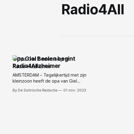
Radio4All
Opa Giel Beelen begint
Radio4Allzheimer
AMSTERDAM – Tegelijkertijd met zijn
kleinzoon heeft de opa van Giel
Beelen een nieuw radiostation
By De Satirische Redactie
01 nov. 2023
opgezet. Radio4Allzheimer. “Het
concept van de zender is simpel,
we draaien enkel vergeten hits en…
wie bent u ook al weer? Wat doet u
in mijn huis?” aldus Opa Beelen Na
uitleg dat wij van LIJNBEWAKER.